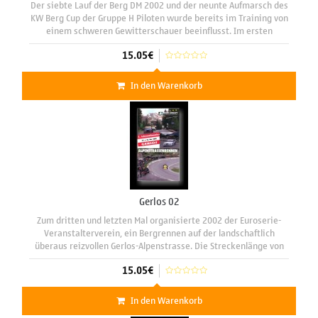
Der siebte Lauf der Berg DM 2002 und der neunte Aufmarsch des
KW Berg Cup der Gruppe H Piloten wurde bereits im Training von
einem schweren Gewitterschauer beeinflusst. Im ersten
Rennlauf führte der ?Berglöwe? Herbert Stenger, nach dem
15.05€
zweiten
In den Warenkorb
Gerlos 02
Zum dritten und letzten Mal organisierte 2002 der Euroserie-
Veranstalterverein, ein Bergrennen auf der landschaftlich
überaus reizvollen Gerlos-Alpenstrasse. Die Streckenlänge von
8.400 Meter, mit sieben Spitzkehren und einer Tunneldurchfahrt
15.05€
á la
In den Warenkorb