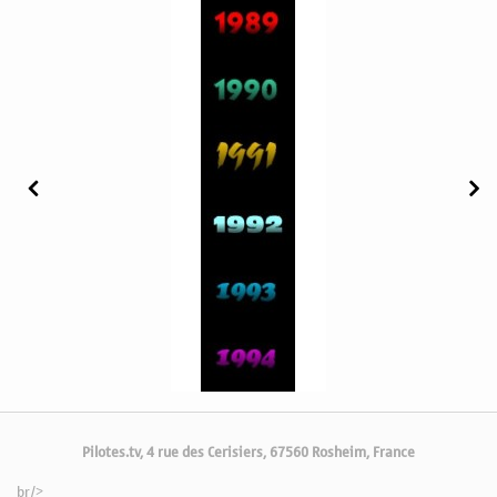
Pilotes.tv, 4 rue des Cerisiers, 67560 Rosheim, France
br/>