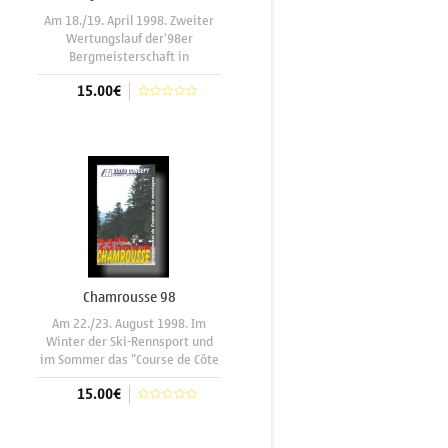
Am 18./19. April 1998. Zweiter
Wertungslauf der'98er
Bergmeisterschaft in
Frankreich. Der untere Teil des
15.00€
5,38 km langen Asphaltbandes
bei Alès, ist sehr eng und
winkelig , zum Ziel hin wird die
In den Warenkorb
Rennstrecke immer flüssiger.
130 Piloten kämpften
Chamrousse 98
Am 22./23. August 1998. Im
Winter der Ski-Rennsport und
im Sommer das "Course de Côte
Chamrousse", sind die
15.00€
sportlichen Höhepunkte der
Region bei Grenoble. Das Ziel
befindet sich auf 1700 m , in
In den Warenkorb