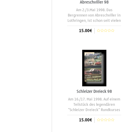
Abreschviller 98
Am 2./3.Mai 1998. Das
Bergrennen von Abreschviller in
Lothringen, ist schon seit vielen
Jahren fester Bestandteil des
15.00€
Rennkalenders der "Deuxième
Division" in Frankreich. Seit der
ersten Austragung des Rennens
In den Warenkorb
1966, schmücken hochkarätige
Namen
Schleizer Dreieck 98
Am 16./17. Mai 1998. Auf einem
Teilstück des legendären
"Schleizer Dreieck" Rundkurses
wurde dieses Bergrennen
15.00€
ausgetragen . Die Rennstadt
Schleiz kann auf eine grosse
Motorsporttradition ,gerade zu