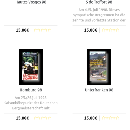
Hautes Vosges 98
S de Treffort 98
Am 4./5. Juli 1998. Dieses
sympatische Bergrennen ist die
zehnte und vorletzte Station der
"Bergsteiger" die um den Titel
15.00€
15.00€
des Französischen Meisters der
2ème Division fahren. Das
sonnige Wetter, viele Zuschauer
In den Warenkorb
In den Warenkorb
und ein bunter Reigen
interessanter
Homburg 98
Unterfranken 98
Am 25./26.Juli 1998.
Saisonhöhepunkt der Deutschen
Bergmeisterschaft mit
einzigartiger
15.00€
15.00€
Fahrerlageratmosphäre. 150
Fahrer aus 6 Nationen ,darunter
klangvolle Namen wie der