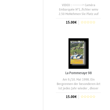
VIDEO : ----------> Caméra
Embarquée N°1..fichier wmv
2.50 MoNehmen Sie Platz auf
den "Beifahrersitzen" ,der
15.00€
besten Bergrennfahrern
Europas wie : Jean Marie
Alméras, Alain Castellana,
In den Warenkorb
Francis Dosières, Marc Fanciullo,
Horst Fendrich,
La Pommeraye 98
Am 9./10. Mai 1998. Ein
Bergrennen der besonderen Art
ist jedes Jahr wieder , dieser
vom Pommeraye Sport Auto
15.00€
glänzend organisierte Lauf zum
Französischen Championnat der
Divisionen I und II. Die Reise in
In den Warenkorb