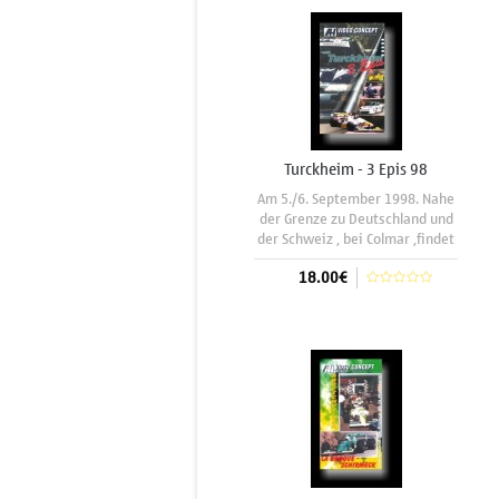
den äussersten Westen
Frankreich ist für
Turckheim - 3 Epis 98
Am 5./6. September 1998. Nahe
der Grenze zu Deutschland und
der Schweiz , bei Colmar ,findet
dieses Bergrennen, organisiert
18.00€
vom ASACAR, statt. Alles was
Rang und Namen hat, gibt sich
alljährlich die Ehre am Fusse der
In den Warenkorb
Vogesen. Beispielsweise bis zu