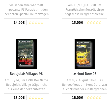
Sie sehen eine wahrhaft
Am 11./12. Juli 1998. Im
imposante PS Parade ,mit den
Französischen Jura-Gebirge
beliebten Spezial-Tourenwagen
liegt diese Bergrennstrecke.
des ALPINE Gruppe H Berg Cup.
Gefahren wird von Vuillafans
14.99€
15.00€
Auf ausgesuchen europäischen
nach Echevannes. Zum dritten
Bergrennenstrecken ,
mal zeigten die "Gruppe H
begeisterten die rund 100
Treter" des Deutschen ALPINE
In den Warenkorb
In den Warenkorb
,nahezu perfekt vorbereiteten ;
Berg Cups ihr Können auf der
VW Polo , Opel Kadett C ,
"Stop and Go Strecke"
Beaujolais Villages 98
Le Mont Dore 98
Am 13./14.Juni 1998. Der Name
Am 8./9. August 1998. Das
Beaujolais Village trägt nicht
Rendez-Vous am Mont Dore, war
nur eine der bekanntesten
auch 98 wieder ein Bergrennen
Rotweinsorten Frankreichs ,
"par Excellence". Die oberste
15.00€
18.00€
sondern auch das "Top Speed
Liga des Bergrennsports , die
Bergrennen" in der Nähe von
Europa Bergmeisterschaft ,
Belleville. 160 Bergrennfahrer
gastierte mit Ihren Piloten (z.B.
In den Warenkorb
In den Warenkorb