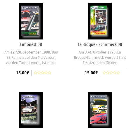
,vom Formel 3000 bis zum
Pasquale Irlando, Renzo
historischen Matra
Napione, Otakar
Limonest 98
La Broque - Schirmeck 98
Am 19./20. September 1998. Das
Am 3./4. Oktober 1998. La
72.Rennen auf den Mt. Verdun,
Broque-Schirmeck wurde 98 als
vor den Toren Lyon's , ist eines
Ersatzrennen für den
der ältesten Bergrennen in
"gestorbene" Rennklassiker von
15.00€
15.00€
Frankreich und wurde 98
Fouchy ins Leben gerufen. Die
erstmalig zur "Première
Rennstrecke über den Dächern
Division" gewertet. Die offene
der Stadt Schirmeck am Tore
In den Warenkorb
In den Warenkorb
Landschaft und die
der Vogesen , hat die besten
kurvenreiche Strecke
Voraussetzungen um