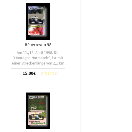
alpinem Terrain. Bernard
Chamberod (Norma Ford C3)
Hébécrevon 98
Am 11./12. April 1998. Die
"Montagne Normande", ist mit
einer Streckenlänge von 2,1 km
,eines der kürzesten Rennen der
15.00€
2ème Division .Die Piste ist bei
den Aktiven trotzdem , wegen
des technisch anspruchsvollen
In den Warenkorb
Charakters , sehr beliebt. Alle