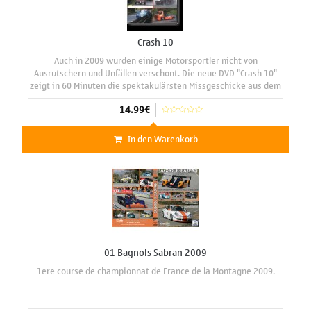
Crash 10
Auch in 2009 wurden einige Motorsportler nicht von
Ausrutschern und Unfällen verschont. Die neue DVD "Crash 10"
zeigt in 60 Minuten die spektakulärsten Missgeschicke aus dem
europäischen Bergsport sowie aus der Italienischen
14.99€
Rallyeszene.DVD
In den Warenkorb
01 Bagnols Sabran 2009
1ere course de championnat de France de la Montagne 2009.