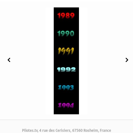
Pilotes.tv, 4 rue des Cerisiers, 67560 Rosheim, France