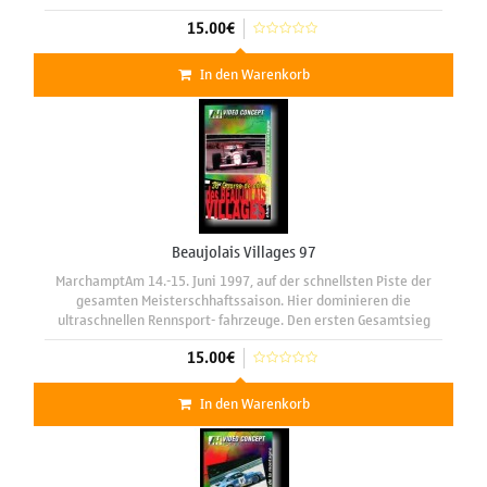
Höhenunterschied von 940 Metern ab.Laufzeit : 48 min
15.00€
In den Warenkorb
Beaujolais Villages 97
MarchamptAm 14.-15. Juni 1997, auf der schnellsten Piste der
gesamten Meisterschhaftssaison. Hier dominieren die
ultraschnellen Rennsport- fahrzeuge. Den ersten Gesamtsieg
eines Formel 3000 Rennwagen verbuchte hier 1996, der
15.00€
unvergessene Marc
In den Warenkorb