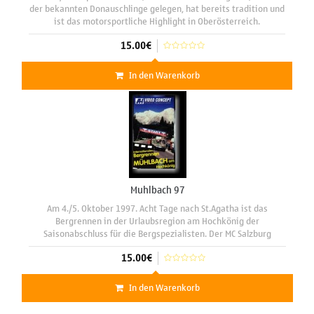
der bekannten Donauschlinge gelegen, hat bereits tradition und
ist das motorsportliche Highlight in Oberösterreich.
Hochinteressante "Renner" vom Formel 3000 bis zum Super-
15.00€
Tourenwagen
In den Warenkorb
Muhlbach 97
Am 4./5. Oktober 1997. Acht Tage nach St.Agatha ist das
Bergrennen in der Urlaubsregion am Hochkönig der
Saisonabschluss für die Bergspezialisten. Der MC Salzburg
erntete bei seiner Premierenveranstaltung grosses Lob von
15.00€
allen Seiten. Das tolle
In den Warenkorb