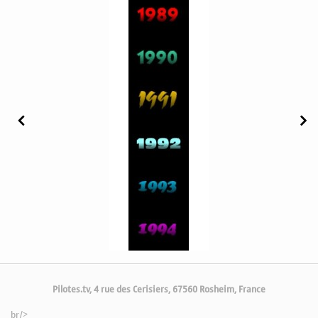
Pilotes.tv, 4 rue des Cerisiers, 67560 Rosheim, France
br/>