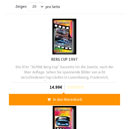
Zeigen
pro Seite
BERG CUP 1997
Die 97er "ALPINE Berg-Cup" Kassette ist die Zweite, nach der
96er Auflage. Sehen Sie spannende Bilder von acht
verschiedenen Cup-Läufen in Luxembourg, Frankreich,
Deutschland und Österreich . Der "ALPINE Car Audio Systems
14.99€
Gruppe H Berg Cup" ist
In den Warenkorb