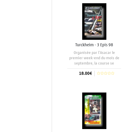
sur les 2 jours, La Pommeraye
fait le plein de
Turckheim - 3 Epis 98
Organisée par l'Asacar le
premier week-end du mois de
septembre, la course se
distingue par un nombre
18.00€
impressionnant de participants,
championnat d'Europe oblige,
elle accueille également le
Aggiungi al carrello
championnat des véhicules
historiques. La montée vers