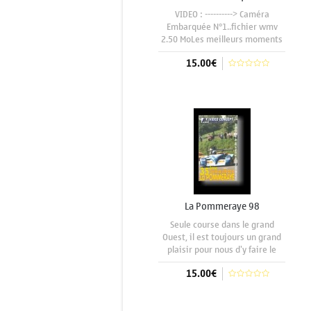
VIDEO : ----------> Caméra
Embarquée N°1..fichier wmv
2.50 MoLes meilleurs moments
avec les grands pilotes .Une
15.00€
présentation sommaire de
chaque épreuve, une fiche
technique de chaque véhicule
Aggiungi al carrello
suivi à chaque fois de la montée
intégrale des
La Pommeraye 98
Seule course dans le grand
Ouest, il est toujours un grand
plaisir pour nous d'y faire le
déplacement. Courte mais très
15.00€
sélective elle accueille les
meilleurs leaders du
championnat.Temps magnifique
Aggiungi al carrello