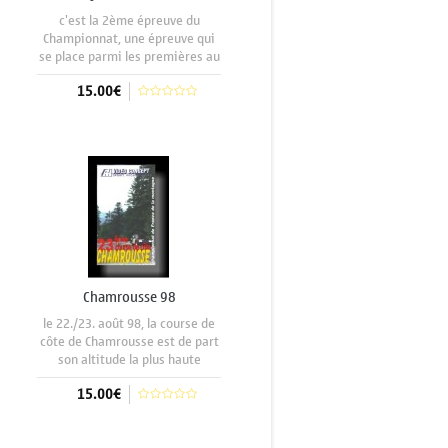
c'est la 2ème épreuve du
Championnat, une épreuve qui
se place parmi les premières au
vu de sa longueur, un parcours
15.00€
très technique dans la partie
basse, très rapidepar la suite
avec de longues enfilades.130
Aggiungi al carrello
pilotes au départ, beau temps
sur
Chamrousse 98
le 22./23. août 98, la course de
côte de Chamrousse est de part
son altitude la plus haute
épreuve du championnat.c'est
15.00€
un grand rendez-vous en fin de
période estivale qui draine
toujours un grand nombre de
Aggiungi al carrello