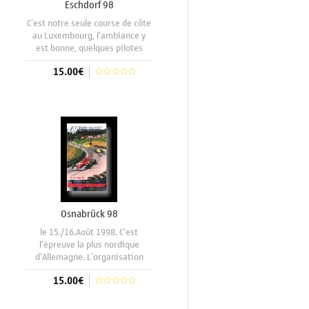
Eschdorf 98
C'est notre seule course de côte
au Luxembourg, l'ambiance y
est bonne, quelques pilotes
Français y font le déplacement,
15.00€
entre autres les frères Frantz,
Lionel Regal tout comme
Christian Debias qui court tout
Aggiungi al carrello
le championnat
Luxembourgeois. Les
Osnabrück 98
le 15./16.Août 1998. C'est
l'épreuve la plus nordique
d'Allemagne. L'organisation
mérite d'accueillir le
15.00€
championnat Allemand, le
championnat du Luxembourg, la
FIA Hillclimb Challenge ainsi que