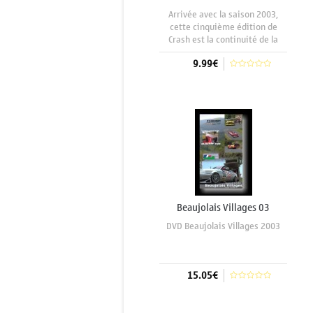
Arrivée avec la saison 2003,
cette cinquième édition de
Crash est la continuité de la
collection.Tête à queues,
9.99€
freinages et accélérations
manquées, tonneaux, glissades,
on y trouve de tout... a voir et à
Aggiungi al carrello
apprécier entre amis. Durée :
55
Beaujolais Villages 03
DVD Beaujolais Villages 2003
15.05€
Aggiungi al carrello