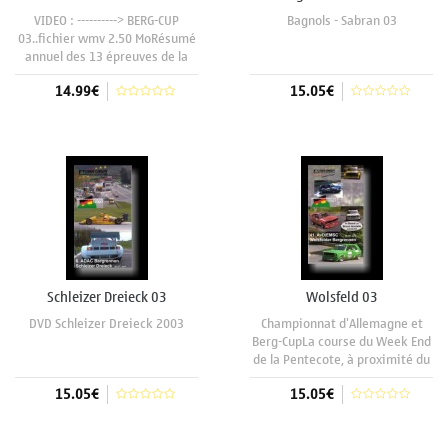
VIDEO : ----------> BERG-CUP
Bagnols - Sabran 03
03..fichier wmv 2.50 MoRésumé
annuel des 13 épreuves de la
saison. Comme en 2002, l'année
14.99€
15.05€
2003 nous a également tenu en
haleine, l'épreuve de Silvretta
remplace celle de Gerlos en
Aggiungi al carrello
Aggiungi al carrello
Autriche, distinction et
Schleizer Dreieck 03
Wolsfeld 03
DVD Schleizer Dreieck 2003
Championnat d'Allemagne et
Berg-CupLa course du Week End
de la Pentecote, à proximité du
Luxembourg, entre Trèves et
15.05€
15.05€
Bittburg. Le groupe H est très
représenté, les 3/4 des
concurrents sont des groupes
Aggiungi al carrello
Aggiungi al carrello