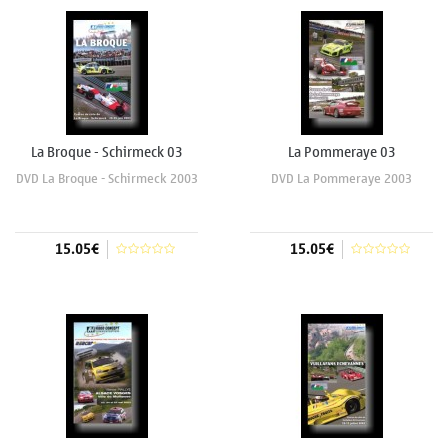
H.Particularité de la cassette la
La Broque - Schirmeck 03
La Pommeraye 03
DVD La Broque - Schirmeck 2003
DVD La Pommeraye 2003
15.05€
15.05€
Aggiungi al carrello
Aggiungi al carrello