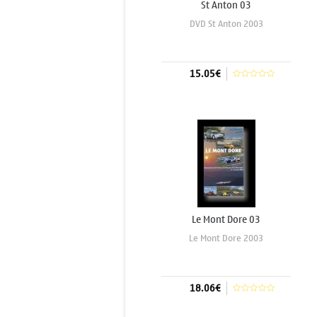
St Anton 03
DVD St Anton 2003
15.05€
Aggiungi al carrello
Le Mont Dore 03
Le Mont Dore 2003
18.06€