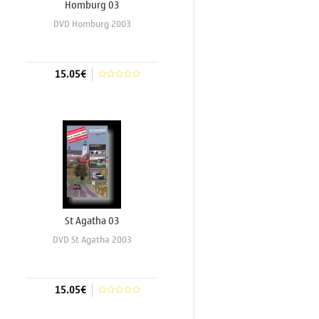
Homburg 03
DVD Homburg 2003
15.05€
Aggiungi al carrello
St Agatha 03
DVD St Agatha 2003
15.05€