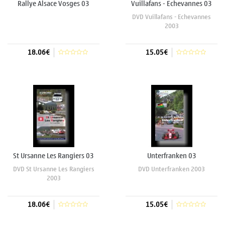
Rallye Alsace Vosges 03
Vuillafans - Echevannes 03
DVD Vuillafans - Echevannes
2003
18.06€
15.05€
Aggiungi al carrello
Aggiungi al carrello
St Ursanne Les Rangiers 03
Unterfranken 03
DVD St Ursanne Les Rangiers
DVD Unterfranken 2003
2003
18.06€
15.05€