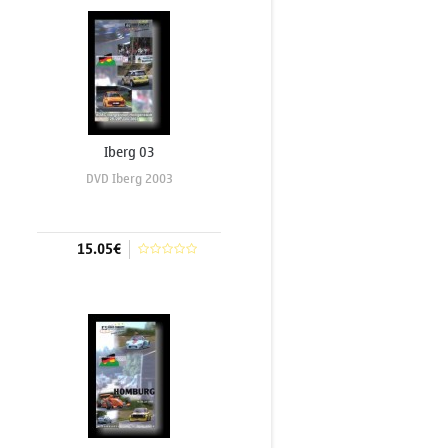
Iberg 03
DVD Iberg 2003
15.05€
Aggiungi al carrello