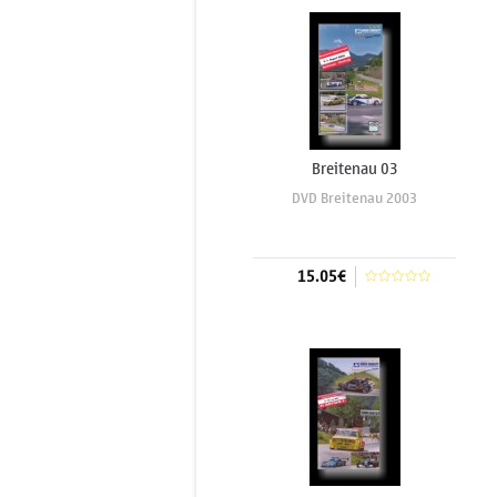
Breitenau 03
DVD Breitenau 2003
15.05€
Aggiungi al carrello