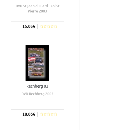
2002
DVD St Jean du Gard - Col St
Pierre 2003
15.05€
Aggiungi al carrello
Rechberg 03
DVD Rechberg 2003
18.06€
Aggiungi al carrello