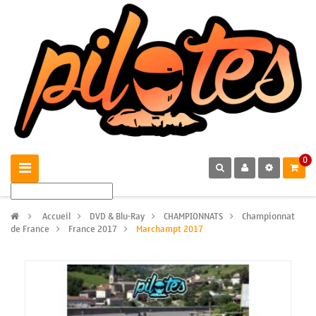
0
>
Accueil
>
DVD & Blu-Ray
>
CHAMPIONNATS
>
Championnat
de France
>
France 2017
>
Marchampt 2017