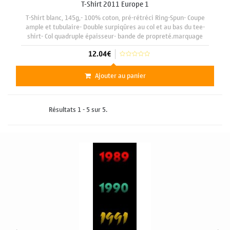
T-Shirt 2011 Europe 1
T-Shirt blanc, 145g,- 100% coton, pré-rétréci Ring-Spun- Coupe
ample et tubulaire- Double surpiqûres au col et au bas du tee-
shirt- Col quadruple épaisseur- bande de propreté.marquage
face avant format A3 29 x 42 cm
12.04€
Ajouter au panier
Résultats 1 - 5 sur 5.