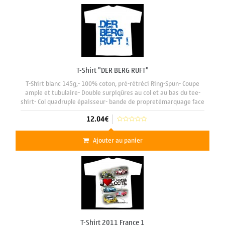
T-Shirt "DER BERG RUFT"
T-Shirt blanc 145g,- 100% coton, pré-rétréci Ring-Spun- Coupe
ample et tubulaire- Double surpiqûres au col et au bas du tee-
shirt- Col quadruple épaisseur- bande de propretémarquage face
avant format A3 29 x 42 cm motif "DER BERG RUFT"
12.04€
Ajouter au panier
T-Shirt 2011 France 1