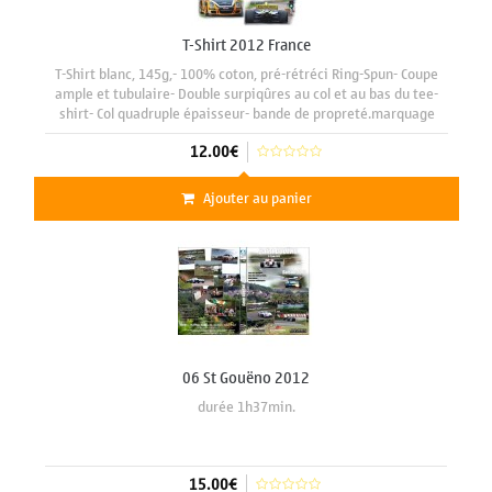
T-Shirt 2012 France
T-Shirt blanc, 145g,- 100% coton, pré-rétréci Ring-Spun- Coupe
ample et tubulaire- Double surpiqûres au col et au bas du tee-
shirt- Col quadruple épaisseur- bande de propreté.marquage
face avant format A3 29 x 42 cm
12.00€
Ajouter au panier
06 St Gouëno 2012
durée 1h37min.
15.00€