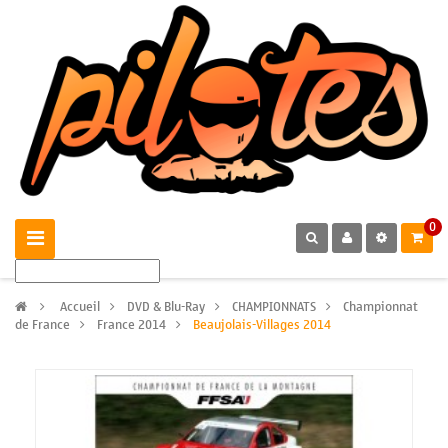
0
>
Accueil
>
DVD & Blu-Ray
>
CHAMPIONNATS
>
Championnat
de France
>
France 2014
>
Beaujolais-Villages 2014