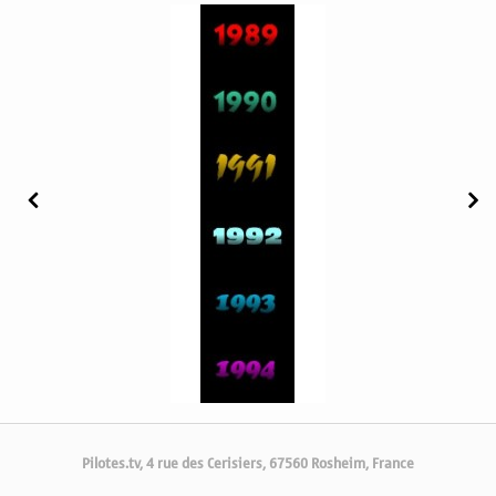
Pilotes.tv, 4 rue des Cerisiers, 67560 Rosheim, France