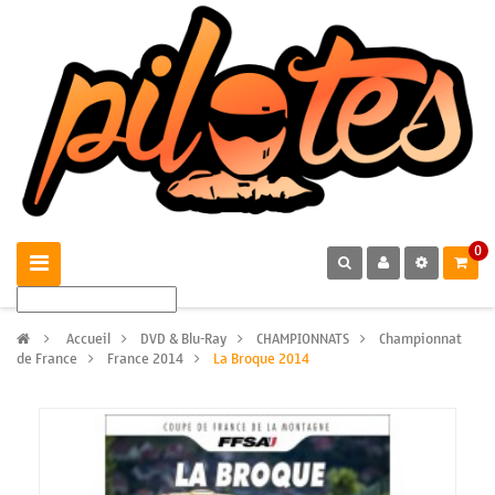
0
>
Accueil
>
DVD & Blu-Ray
>
CHAMPIONNATS
>
Championnat
de France
>
France 2014
>
La Broque 2014