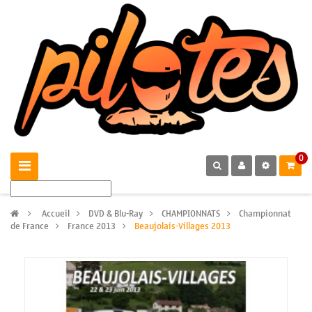
0
>
Accueil
>
DVD & Blu-Ray
>
CHAMPIONNATS
>
Championnat
de France
>
France 2013
>
Beaujolais-Villages 2013