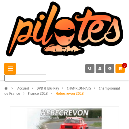
0
>
Accueil
>
DVD & Blu-Ray
>
CHAMPIONNATS
>
Championnat
de France
>
France 2013
>
Hébécrevon 2013