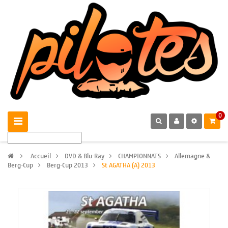
0
>
Accueil
>
DVD & Blu-Ray
>
CHAMPIONNATS
>
Allemagne &
Berg-Cup
>
Berg-Cup 2013
>
St AGATHA (A) 2013