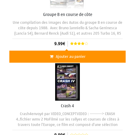
Groupe B en course de côte
Une compilation des images des Autos du groupe B en course de
côte depuis 1988. Avec Bruno Ianniello & Sacha Geninesca
(Lancia S4), Bernard Renck (Audi S1), et autres 205 Turbo 16, R5
Turbo et Lancia 037. Un retour dans le passé de ces
9.99€
Ajouter au panier
Crash 4
Crash4envoyé par VIDEO_CONCEPTVIDEO : ----------> CRASH
4..fichier wmv 2 MoFilmé sur les rallyes et courses de côtes à
travers toute l'Europe, ce film est composé d'une sélection
d'images spéctaculaires et pleine d'émotions.Un rythme