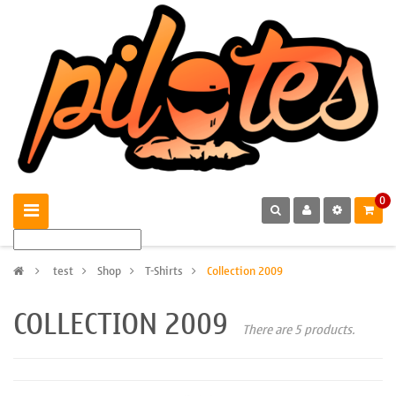
0
>
test
>
Shop
>
T-Shirts
>
Collection 2009
COLLECTION 2009
There are 5 products.