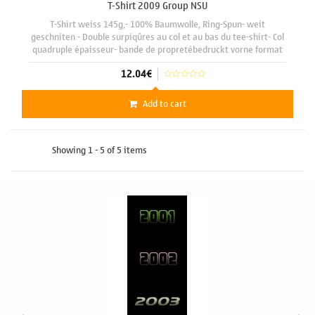
T-Shirt 2009 Group NSU
T-Shirt weiss 145g,- 100% Baumwolle, Ring-Spun- weit
geschniten - Double surpiqûres au col et au bas du tee-shirt- Col
quadruple épaisseur- bande de propretébedruckt vorne format
A3 29 x 42 cm mit motiv "Gr. NSU 2009"
12.04€
Add to cart
Showing 1 - 5 of 5 items