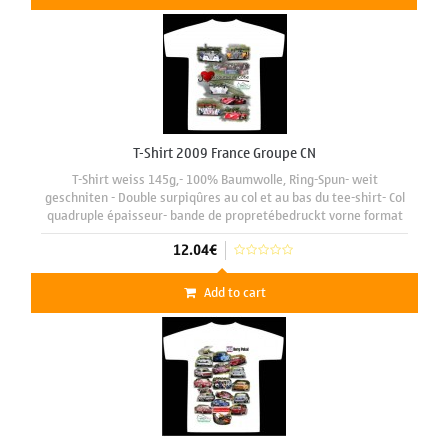
T-Shirt 2009 France Groupe CN
T-Shirt weiss 145g,- 100% Baumwolle, Ring-Spun- weit
geschniten - Double surpiqûres au col et au bas du tee-shirt- Col
quadruple épaisseur- bande de propretébedruckt vorne format
A3 29 x 42 cm mit motiv "Gr. CN 2009"
12.04€
Add to cart