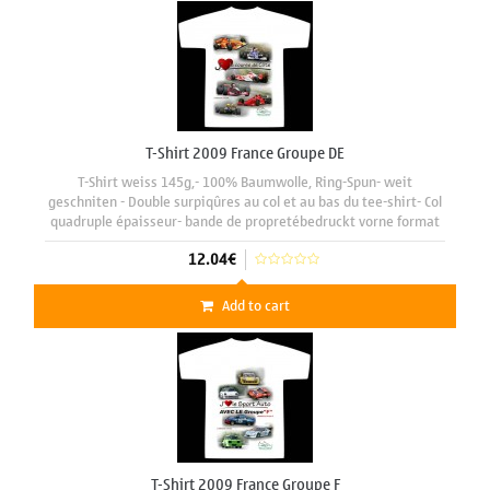
T-Shirt 2009 France Groupe DE
T-Shirt weiss 145g,- 100% Baumwolle, Ring-Spun- weit
geschniten - Double surpiqûres au col et au bas du tee-shirt- Col
quadruple épaisseur- bande de propretébedruckt vorne format
A3 29 x 42 cm mit motiv "Gr. DE 2009"
12.04€
Add to cart
T-Shirt 2009 France Groupe F