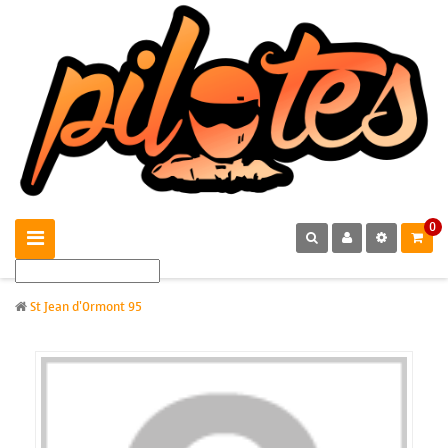
0
St Jean d'Ormont 95