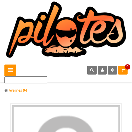
0
Avernes 94