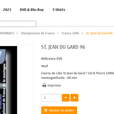
2023
DVD & Blu-Ray
T-Shirts
PIONNATS
>
Championnat de France
>
France 1996
>
St. Jean du Gard 96
ST. JEAN DU GARD 96
Référence
DVD
Neuf
Course de côte St Jean du Gard ? Col St Pierre 199
montagneDurée : 68 min
Imprimer
Ajouter au panier