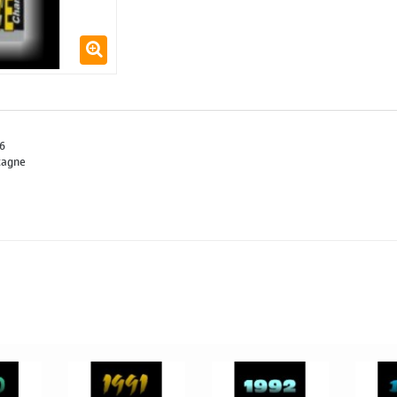
6
tagne