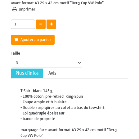
avant format A3 29 x 42 cm motif "Berg-Cup VW Polo"
Imprimer
Ajouter au panier
Taille
Plus d'infos
Avis
T-Shirt blanc 145g,
- 100% coton, pré-rétréci Ring-Spun
- Coupe ample et tubulaire
- Double surpiqûres au col et au bas du tee-shirt
- Col quadruple épaisseur
- bande de propreté
marquage face avant format A3 29 x 42 cm motif "Berg-
Cup VW Polo"