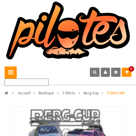
0
>
Accueil
>
Boutique
>
T-Shirts
>
Berg-Cup
>
T-Shirt VW