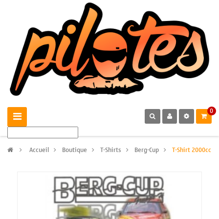
0
>
Accueil
>
Boutique
>
T-Shirts
>
Berg-Cup
>
T-Shirt 2000cc