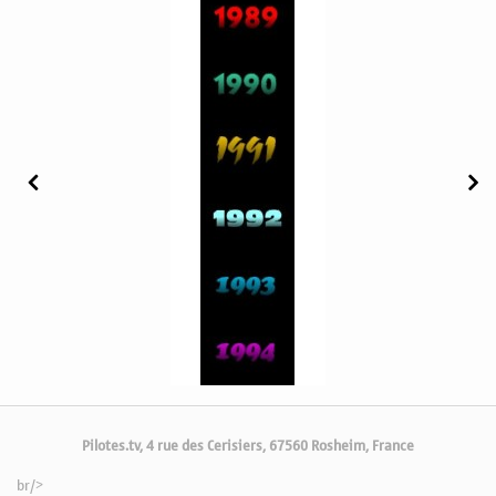
Pilotes.tv, 4 rue des Cerisiers, 67560 Rosheim, France
br/>