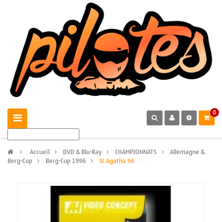
0
>
Accueil
>
DVD & Blu-Ray
>
CHAMPIONNATS
>
Allemagne &
Berg-Cup
>
Berg-Cup 1996
>
St Agatha 96