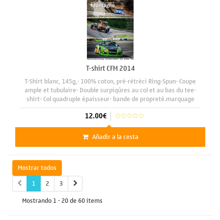
T-shirt CFM 2014
T-Shirt blanc, 145g,- 100% coton, pré-rétréci Ring-Spun- Coupe
ample et tubulaire- Double surpiqûres au col et au bas du tee-
shirt- Col quadruple épaisseur- bande de propreté.marquage
face avant format A3 29 x 42 cm
12.00€
Añadir a la cesta
Mostrar todos
1
2
3
Mostrando 1 - 20 de 60 items