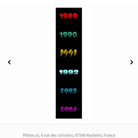
Pilotes.tv, 4 rue des Cerisiers, 67560 Rosheim, France